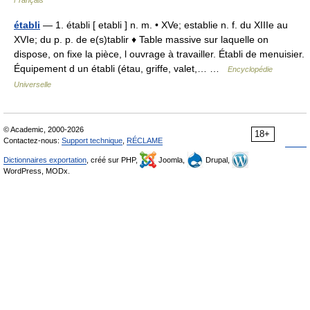
établi
— 1. établi [ etabli ] n. m. • XVe; establie n. f. du XIIIe au
XVIe; du p. p. de e(s)tablir ♦ Table massive sur laquelle on
dispose, on fixe la pièce, l ouvrage à travailler. Établi de menuisier.
Équipement d un établi (étau, griffe, valet,… …
Encyclopédie
Universelle
© Academic, 2000-2026
18+
Contactez-nous:
Support technique
,
RÉCLAME
Dictionnaires exportation
, créé sur PHP,
Joomla,
Drupal,
WordPress, MODx.