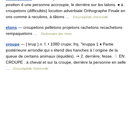
position d une personne accroupie, le derrière sur les talons. ● à
croupetons (difficultés) locution adverbiale Orthographe Finale en
ons comme à reculons, à tâtons …
Encyclopédie Universelle
etons
— croupetons pelletons projetons rachetons recachetons
rempaquetons …
Dictionnaire des rimes
croupe
— [ krup ] n. f. • 1080 crupe; frq. °kruppa 1 ♦ Partie
postérieure arrondie qui s étend des hanches à l origine de la
queue de certains animaux (équidés). ⇒ 2. derrière, fesse. ♢ EN
CROUPE : à cheval et sur la croupe, derrière la personne en selle
…
Encyclopédie Universelle