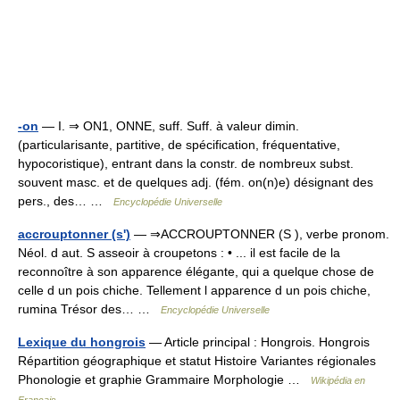
-on
— I. ⇒ ON1, ONNE, suff. Suff. à valeur dimin.
(particularisante, partitive, de spécification, fréquentative,
hypocoristique), entrant dans la constr. de nombreux subst.
souvent masc. et de quelques adj. (fém. on(n)e) désignant des
pers., des… …
Encyclopédie Universelle
accrouptonner (s')
— ⇒ACCROUPTONNER (S ), verbe pronom.
Néol. d aut. S asseoir à croupetons : • ... il est facile de la
reconnoître à son apparence élégante, qui a quelque chose de
celle d un pois chiche. Tellement l apparence d un pois chiche,
rumina Trésor des… …
Encyclopédie Universelle
Lexique du hongrois
— Article principal : Hongrois. Hongrois
Répartition géographique et statut Histoire Variantes régionales
Phonologie et graphie Grammaire Morphologie …
Wikipédia en
Français