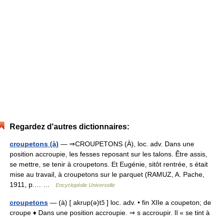
Regardez d'autres dictionnaires:
croupetons (à)
— ⇒CROUPETONS (À), loc. adv. Dans une
position accroupie, les fesses reposant sur les talons. Être assis,
se mettre, se tenir à croupetons. Et Eugénie, sitôt rentrée, s était
mise au travail, à croupetons sur le parquet (RAMUZ, A. Pache,
1911, p.… …
Encyclopédie Universelle
croupetons
— (à) [ akrup(ə)tɔ̃ ] loc. adv. • fin XIIe a coupeton; de
croupe ♦ Dans une position accroupie. ⇒ s accroupir. Il « se tint à