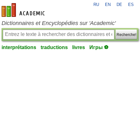
RU
EN
DE
ES
fr-academic.com
Dictionnaires et Encyclopédies sur 'Academic'
Recherche!
interprétations
traductions
livres
Игры ⚽