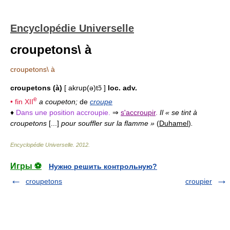
Encyclopédie Universelle
croupetons\ à
croupetons\ à
croupetons (à)
[ akrup(ə)tɔ̃ ]
loc. adv.
e
• fin
XII
a coupeton;
de
croupe
♦
Dans une position accroupie.
⇒
s'accroupir
.
Il « se tint à
croupetons
[...]
pour souffler sur la flamme »
(
Duhamel
)
.
Encyclopédie Universelle
.
2012
.
Игры ⚽
Нужно решить контрольную?
croupetons
croupier