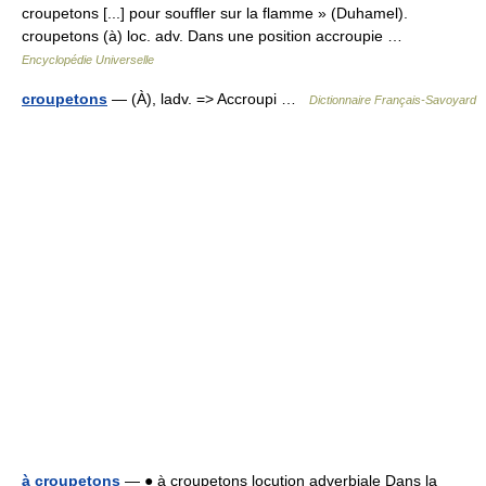
croupetons [...] pour souffler sur la flamme » (Duhamel).
croupetons (à) loc. adv. Dans une position accroupie …
Encyclopédie Universelle
croupetons
— (À), ladv. => Accroupi …
Dictionnaire Français-Savoyard
à croupetons
— ● à croupetons locution adverbiale Dans la